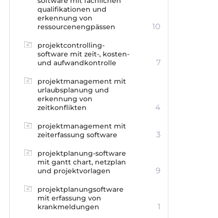
software mit fachlichen
qualifikationen und
erkennung von
10
ressourcenengpässen
projektcontrolling-
software mit zeit-, kosten-
7
und aufwandkontrolle
projektmanagement mit
urlaubsplanung und
erkennung von
4
zeitkonflikten
projektmanagement mit
3
zeiterfassung software
projektplanung-software
mit gantt chart, netzplan
9
und projektvorlagen
projektplanungsoftware
mit erfassung von
1
krankmeldungen