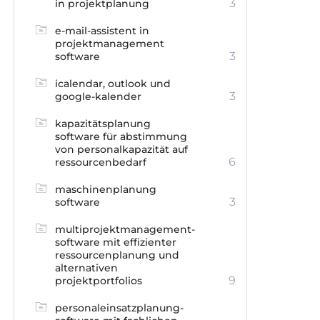
3
in projektplanung
e-mail-assistent in
projektmanagement
3
software
icalendar, outlook und
3
google-kalender
kapazitätsplanung
software für abstimmung
von personalkapazität auf
6
ressourcenbedarf
maschinenplanung
3
software
multiprojektmanagement-
software mit effizienter
ressourcenplanung und
alternativen
9
projektportfolios
personaleinsatzplanung-