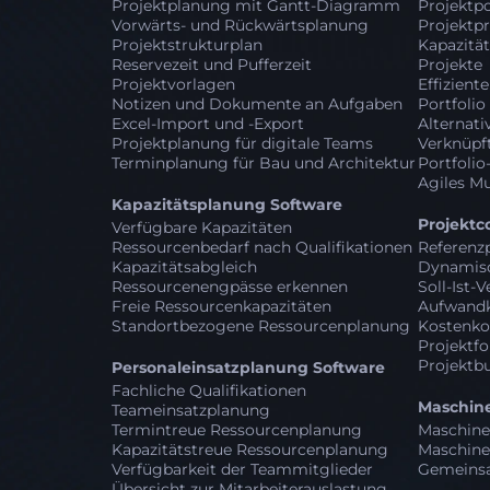
Projektplanung mit Gantt-Diagramm
Projektpo
Vorwärts- und Rückwärtsplanung
Projektpr
Projektstrukturplan
Kapazitä
Reservezeit und Pufferzeit
Projekte
Projektvorlagen
Effizient
Notizen und Dokumente an Aufgaben
Portfolio
Excel-Import und -Export
Alternati
Projektplanung für digitale Teams
Verknüpft
Terminplanung für Bau und Architektur
Portfolio
Agiles M
Kapazitätsplanung Software
Projektc
Verfügbare Kapazitäten
Ressourcenbedarf nach Qualifikationen
Referenz
Kapazitätsabgleich
Dynamisc
Ressourcenengpässe erkennen
Soll-Ist-
Freie Ressourcenkapazitäten
Aufwandk
Standortbezogene Ressourcenplanung
Kostenko
Projektfo
Projektb
Personaleinsatzplanung Software
Fachliche Qualifikationen
Maschin
Teameinsatzplanung
Termintreue Ressourcenplanung
Maschine
Kapazitätstreue Ressourcenplanung
Maschine
Verfügbarkeit der Teammitglieder
Gemeinsa
Übersicht zur Mitarbeiterauslastung