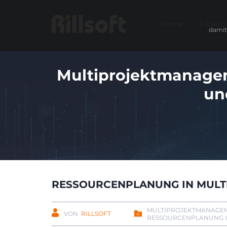
Home
Funkti
damit
Multiprojektmanagem
un
RESSOURCENPLANUNG IN MUL
MULTIPROJEKTMANAGEM
VON
RILLSOFT
RESSOURCENPLANUNG U