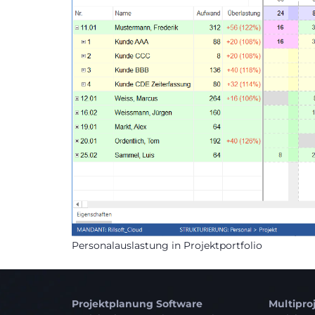
Personalauslastung in Projektportfolio
Projektplanung Software
Multipr