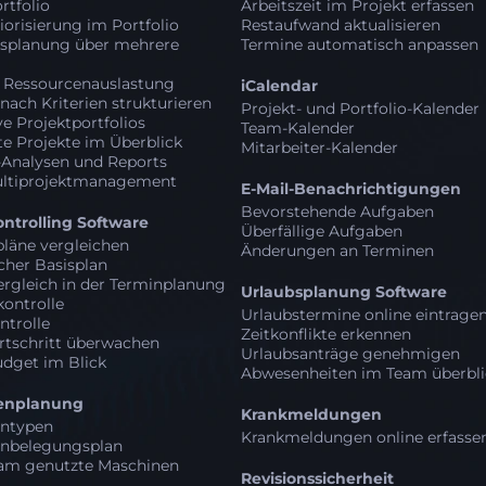
rtfolio
Arbeitszeit im Projekt erfassen
iorisierung im Portfolio
Restaufwand aktualisieren
tsplanung über mehrere
Termine automatisch anpassen
e Ressourcenauslastung
iCalendar
 nach Kriterien strukturieren
Projekt- und Portfolio-Kalender
ve Projektportfolios
Team-Kalender
e Projekte im Überblick
Mitarbeiter-Kalender
-Analysen und Reports
ultiprojektmanagement
E-Mail-Benachrichtigungen
Bevorstehende Aufgaben
ontrolling Software
Überfällige Aufgaben
pläne vergleichen
Änderungen an Terminen
her Basisplan
Vergleich in der Terminplanung
Urlaubsplanung Software
ontrolle
Urlaubstermine online eintrage
ntrolle
Zeitkonflikte erkennen
rtschritt überwachen
Urlaubsanträge genehmigen
udget im Blick
Abwesenheiten im Team überbl
enplanung
Krankmeldungen
ntypen
Krankmeldungen online erfasse
nbelegungsplan
m genutzte Maschinen
Revisionssicherheit