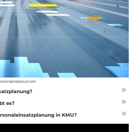
ersonalressourcen
satzplanung?
bt es?
Personaleinsatzplanung in KMU?