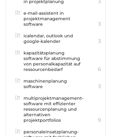
3
in projektplanung
e-mail-assistent in
projektmanagement
3
software
icalendar, outlook und
3
google-kalender
kapazitätsplanung
software für abstimmung
von personalkapazität auf
6
ressourcenbedarf
maschinenplanung
3
software
multiprojektmanagement-
software mit effizienter
ressourcenplanung und
alternativen
9
projektportfolios
personaleinsatzplanung-