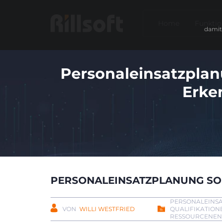
Home
Funkti
damit
Personaleinsatzplan
Erke
PERSONALEINSATZPLANUNG SOF
PERSONALEINS
VON
WILLI WESTFRIED
QUALIFIKATIO
RESSOURCENEN