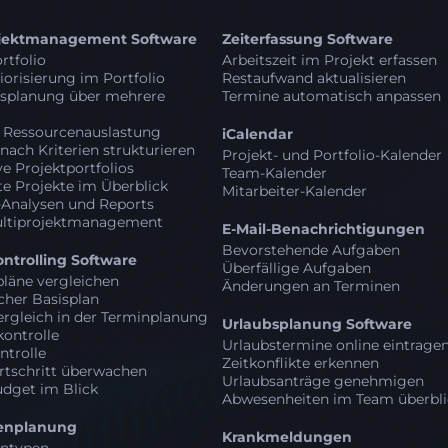
ojektmanagement Software
Zeiterfassung Software
rtfolio
Arbeitszeit im Projekt erfassen
iorisierung im Portfolio
Restaufwand aktualisieren
tsplanung über mehrere
Termine automatisch anpassen
e Ressourcenauslastung
iCalendar
 nach Kriterien strukturieren
Projekt- und Portfolio-Kalender
ve Projektportfolios
Team-Kalender
e Projekte im Überblick
Mitarbeiter-Kalender
-Analysen und Reports
ultiprojektmanagement
E-Mail-Benachrichtigungen
Bevorstehende Aufgaben
ontrolling Software
Überfällige Aufgaben
pläne vergleichen
Änderungen an Terminen
her Basisplan
Vergleich in der Terminplanung
Urlaubsplanung Software
ontrolle
Urlaubstermine online eintrage
ntrolle
Zeitkonflikte erkennen
rtschritt überwachen
Urlaubsanträge genehmigen
udget im Blick
Abwesenheiten im Team überbl
enplanung
Krankmeldungen
ntypen