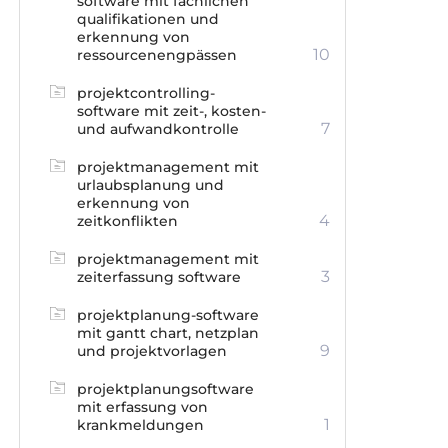
software mit fachlichen
qualifikationen und
erkennung von
10
ressourcenengpässen
projektcontrolling-
software mit zeit-, kosten-
7
und aufwandkontrolle
projektmanagement mit
urlaubsplanung und
erkennung von
4
zeitkonflikten
projektmanagement mit
3
zeiterfassung software
projektplanung-software
mit gantt chart, netzplan
9
und projektvorlagen
projektplanungsoftware
mit erfassung von
1
krankmeldungen