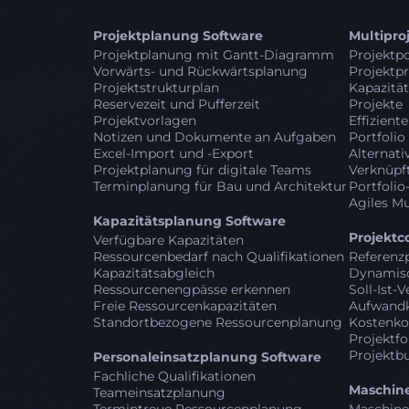
Projektplanung Software
Multipr
Projektplanung mit Gantt-Diagramm
Projektpo
Vorwärts- und Rückwärtsplanung
Projektpr
Projektstrukturplan
Kapazitä
Reservezeit und Pufferzeit
Projekte
Projektvorlagen
Effizient
Notizen und Dokumente an Aufgaben
Portfolio
Excel-Import und -Export
Alternati
Projektplanung für digitale Teams
Verknüpft
Terminplanung für Bau und Architektur
Portfolio
Agiles M
Kapazitätsplanung Software
Projektc
Verfügbare Kapazitäten
Ressourcenbedarf nach Qualifikationen
Referenz
Kapazitätsabgleich
Dynamisc
Ressourcenengpässe erkennen
Soll-Ist-
Freie Ressourcenkapazitäten
Aufwandk
Standortbezogene Ressourcenplanung
Kostenko
Projektfo
Projektb
Personaleinsatzplanung Software
Fachliche Qualifikationen
Maschin
Teameinsatzplanung
Termintreue Ressourcenplanung
Maschine