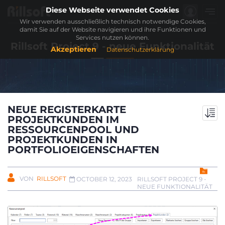
Diese Webseite verwendet Cookies
Wir verwenden ausschließlich technisch notwendige Cookies,
damit Sie auf der Website navigieren und ihre Funktionen und
Services nutzen können.
Rillsoft Project 9 - neue Funktionalität
Akzeptieren
Datenschutzerklärung
NEUE REGISTERKARTE
PROJEKTKUNDEN IM
RESSOURCENPOOL UND
PROJEKTKUNDEN IN
PORTFOLIOEIGENSCHAFTEN
VON
RILLSOFT
RILLSOFT PROJECT 9 -
OCTOBER 12, 2023
NEUE FUNKTIONALITÄT