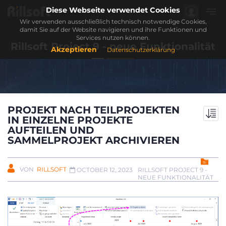
Diese Webseite verwendet Cookies
Wir verwenden ausschließlich technisch notwendige Cookies,
damit Sie auf der Website navigieren und ihre Funktionen und
Services nutzen können.
Rillsoft Project 9 - neue Funktionalität
Akzeptieren
Datenschutzerklärung
PROJEKT NACH TEILPROJEKTEN
IN EINZELNE PROJEKTE
AUFTEILEN UND
SAMMELPROJEKT ARCHIVIEREN
VON
RILLSOFT
RILLSOFT PROJECT 9 -
OCTOBER 12, 2023
NEUE FUNKTIONALITÄT