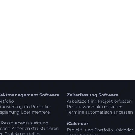
ojektmanagement Software
Zeiterfassung Software
rtfolio
Arbeitszeit im Projekt erfassen
iorisierung im Portfolio
Restaufwand aktualisieren
tsplanung über mehrere
Termine automatisch anpassen
e Ressourcenauslastung
iCalendar
 nach Kriterien strukturieren
Projekt- und Portfolio-Kalender
ve Projektportfolios