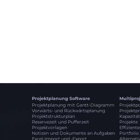
Projektplanung Software
Multipr
Projektplanung mit Gantt-Diagramm
Projektpo
Vorwärts- und Rückwärtsplanung
Projektpr
Projektstrukturplan
Kapazitä
Reservezeit und Pufferzeit
Projekte
Projektvorlagen
Effizient
Notizen und Dokumente an Aufgaben
Portfolio
Excel-Import und -Export
Alternati