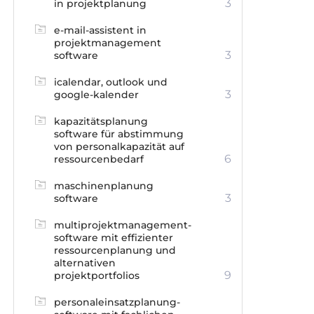
3
in projektplanung
e-mail-assistent in
projektmanagement
3
software
icalendar, outlook und
3
google-kalender
kapazitätsplanung
software für abstimmung
von personalkapazität auf
6
ressourcenbedarf
maschinenplanung
3
software
multiprojektmanagement-
software mit effizienter
ressourcenplanung und
alternativen
9
projektportfolios
personaleinsatzplanung-