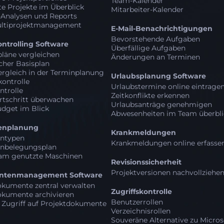
Team-Kalender
e Projekte im Überblick
Mitarbeiter-Kalender
-Analysen und Reports
ultiprojektmanagement
E-Mail-Benachrichtigungen
Bevorstehende Aufgaben
ontrolling Software
Überfällige Aufgaben
pläne vergleichen
Änderungen an Terminen
her Basisplan
Vergleich in der Terminplanung
Urlaubsplanung Software
ontrolle
Urlaubstermine online eintrage
ntrolle
Zeitkonflikte erkennen
rtschritt überwachen
Urlaubsanträge genehmigen
udget im Blick
Abwesenheiten im Team überbl
enplanung
Krankmeldungen
ntypen
Krankmeldungen online erfasse
nbelegungsplan
m genutzte Maschinen
Revisionssicherheit
Projektversionen nachvollziehe
tenmanagement Software
okumente zentral verwalten
Zugriffskontrolle
okumente archivieren
Benutzerrollen
 Zugriff auf Projektdokumente
Verzeichnisrollen
Souveräne Alternative zu Micros