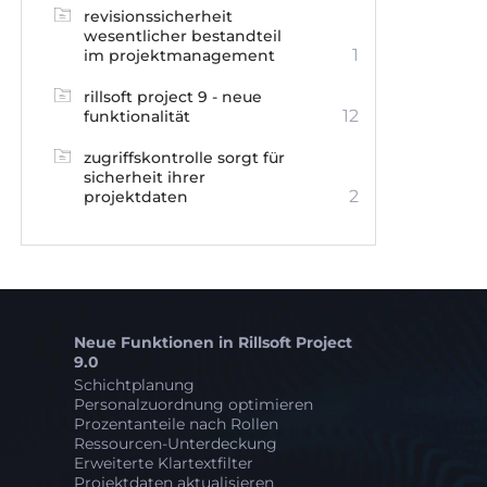
revisionssicherheit
wesentlicher bestandteil
1
im projektmanagement
rillsoft project 9 - neue
12
funktionalität
zugriffskontrolle sorgt für
sicherheit ihrer
2
projektdaten
Neue Funktionen in Rillsoft Project
9.0
Schichtplanung
Personalzuordnung optimieren
Prozentanteile nach Rollen
Ressourcen-Unterdeckung
Erweiterte Klartextfilter
Projektdaten aktualisieren