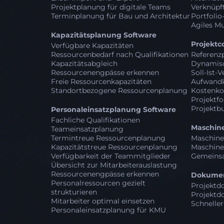
Projektplanung für digitale Teams
Verknüpft
Terminplanung für Bau und Architektur
Portfolio
Agiles M
Kapazitätsplanung Software
Projektc
Verfügbare Kapazitäten
Ressourcenbedarf nach Qualifikationen
Referenz
Kapazitätsabgleich
Dynamisc
Ressourcenengpässe erkennen
Soll-Ist-
Freie Ressourcenkapazitäten
Aufwandk
Standortbezogene Ressourcenplanung
Kostenko
Projektfo
Projektb
Personaleinsatzplanung Software
Fachliche Qualifikationen
Maschin
Teameinsatzplanung
Termintreue Ressourcenplanung
Maschine
Kapazitätstreue Ressourcenplanung
Maschine
Verfügbarkeit der Teammitglieder
Gemeinsa
Übersicht zur Mitarbeiterauslastung
Ressourcenengpässe erkennen
Dokumen
Personalressourcen gezielt
Projektd
strukturieren
Projektd
Mitarbeiter optimal einsetzen
Schneller
Personaleinsatzplanung für KMU