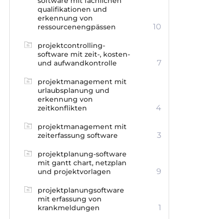
software mit fachlichen
qualifikationen und
erkennung von
10
ressourcenengpässen
projektcontrolling-
software mit zeit-, kosten-
7
und aufwandkontrolle
projektmanagement mit
urlaubsplanung und
erkennung von
4
zeitkonflikten
projektmanagement mit
3
zeiterfassung software
projektplanung-software
mit gantt chart, netzplan
9
und projektvorlagen
projektplanungsoftware
mit erfassung von
1
krankmeldungen