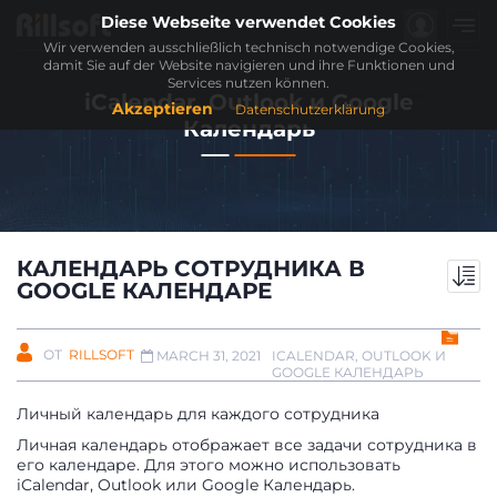
Diese Webseite verwendet Cookies
Wir verwenden ausschließlich technisch notwendige Cookies,
damit Sie auf der Website navigieren und ihre Funktionen und
Services nutzen können.
iCalendar, Outlook и Google
Akzeptieren
Datenschutzerklärung
Календарь
КАЛЕНДАРЬ СОТРУДНИКА В
GOOGLE КАЛЕНДАРЕ
ОТ
RILLSOFT
ICALENDAR, OUTLOOK И
MARCH 31, 2021
GOOGLE КАЛЕНДАРЬ
Личный календарь для каждого сотрудника
Личная календарь отображает все задачи сотрудника в
его календаре. Для этого можно использовать
iCalendar, Outlook или Google Календарь.