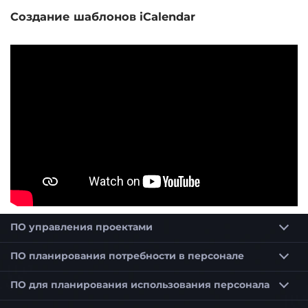
Создание шаблонов iCalendar
ПО управления проектами
Программное обеспечение для планирования проектов
Программное обеспечение для планирования сроков для строительства и архитекторов
ПО планирования потребности в персонале
ПО для планирования использования персонала
Программное обеспечение для планирования использования персонала для оптимального планирования сотрудников
Программное обеспечение для планирования использования персонала для малых предприятий (KMU)