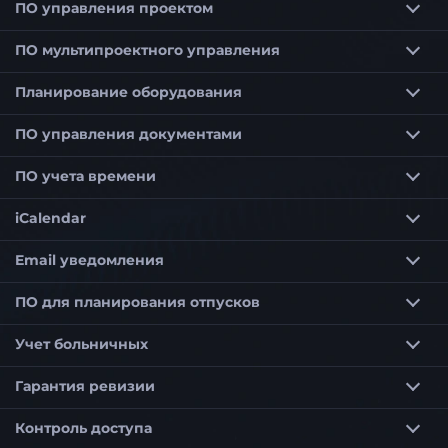
ПО управления проектом
ПО мультипроектного управления
Приоритетизация проектов в мультипроектном управлении
Планирование потребности в персонале в мультипроекте
Управление портфелем проектов по выбранным критериям
Программное обеспечение мультипроектного управления для гибкого управления проектами
Планирование оборудования
ПО управления документами
ПО учета времени
iCalendar
Email уведомления
ПО для планирования отпусков
Учет больничных
Гарантия ревизии
Контроль доступа