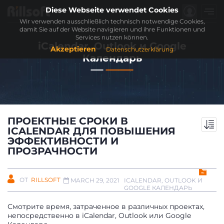
Diese Webseite verwendet Cookies
Wir verwenden ausschließlich technisch notwendige Cookies,
damit Sie auf der Website navigieren und ihre Funktionen und
Services nutzen können.
iCalendar, Outlook и Google
Akzeptieren
Datenschutzerklärung
Календарь
ПРОЕКТНЫЕ СРОКИ В
ICALENDAR ДЛЯ ПОВЫШЕНИЯ
ЭФФЕКТИВНОСТИ И
ПРОЗРАЧНОСТИ
ОТ
RILLSOFT
ICALENDAR, OUTLOOK И
MARCH 29, 2021
GOOGLE КАЛЕНДАРЬ
Смотрите время, затраченное в различных проектах,
непосредственно в iCalendar, Outlook или Google