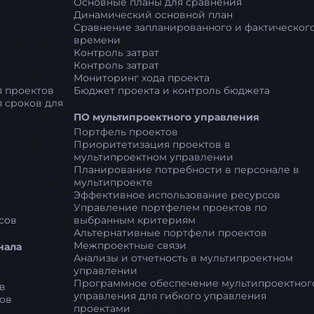
Основные планы для сравнения
Динамический основной план
Сравнение запланированного и фактическог
времени
Контроль затрат
Контроль затрат
Мониторинг хода проекта
 проектов
Бюджет проекта и контроль бюджета
 сроков для
ПО мультипроектного управления
Портфель проектов
Приоритетизация проектов в
мультипроектном управлении
Планирование потребности в персонале в
мультипроекте
Эффективное использование ресурсов
Управление портфелем проектов по
сов
выбранным критериям
Альтернативные портфели проектов
Межпроектные связи
нала
Анализы и отчетность в мультипроектном
управлении
Программное обеспечение мультипроектног
в
управления для гибкого управления
ов
проектами