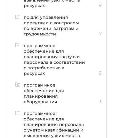
выявления узких мест в
9
ресурсах
по для управления
проектами с контролем
по времени, затратам и
7
трудоемкости
программное
обеспечение для
планирования загрузки
персонала в соответствии
с потребностью в
6
ресурсах
программное
обеспечение для
планирования
3
оборудования
программное
обеспечение для
планирования персонала
с учетом квалификации и
выявления узких мест в