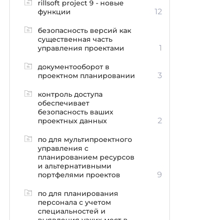
rillsoft project 9 - новые
12
функции
безопасность версий как
существенная часть
1
управления проектами
документооборот в
3
проектном планировании
контроль доступа
обеспечивает
безопасность ваших
2
проектных данных
по для мультипроектного
управления с
планированием ресурсов
и альтернативными
9
портфелями проектов
по для планирования
персонала с учетом
специальностей и