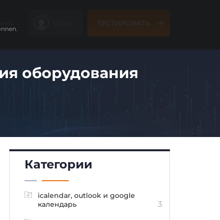
жка
Login
ТЕСТИРОВАТЬ
önnen.
ия оборудования
Категории
icalendar, outlook и google
3
календарь