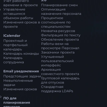
9.0
Учет рабочего
времени в проекте
Планирование смен
о
Управление
Оптимизация
оставшимся
назначения персонала
объемом работы
Процентное
Изменения сроков в
соотношение по
проекте
специальностям
Нехватка ресурсов
Фильтрация по тексту
iCalendar
Обновление проекта
Проектный и
Работы-вехи на
портфельный
просмотре Персонал
календарь
Заказчики проекта
Календарь команды
Улучшенный
Календарь
пользовательский
сотрудника
интерфейс
Архивация
Email уведомления
совместного проекта
Предстоящие задачи
Групповой календарь
Невыполненные
для отпусков
задачи
Стандартная
Изменения сроков
поддержка LDAPs
о
ПО для
планирования
отпусков