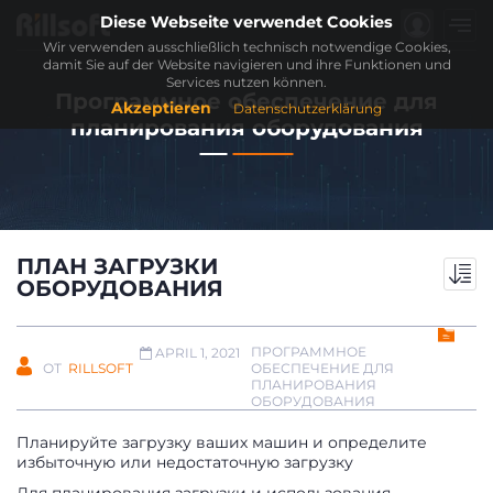
Diese Webseite verwendet Cookies
Wir verwenden ausschließlich technisch notwendige Cookies,
damit Sie auf der Website navigieren und ihre Funktionen und
Services nutzen können.
Программное обеспечение для
Akzeptieren
Datenschutzerklärung
планирования оборудования
ПЛАН ЗАГРУЗКИ
ОБОРУДОВАНИЯ
ПРОГРАММНОЕ
APRIL 1, 2021
ОТ
RILLSOFT
ОБЕСПЕЧЕНИЕ ДЛЯ
ПЛАНИРОВАНИЯ
ОБОРУДОВАНИЯ
Планируйте загрузку ваших машин и определите
избыточную или недостаточную загрузку
Для планирования загрузки и использования