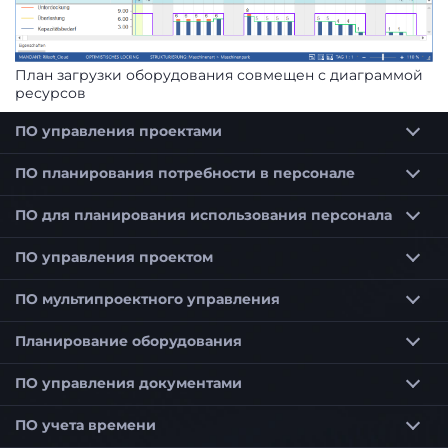
План загрузки оборудования совмещен с диаграммой
ресурсов
ПО управления проектами
Программное обеспечение для планирования проектов
Программное обеспечение для планирования сроков для строительства и архитекторов
ПО планирования потребности в персонале
ПО для планирования использования персонала
Программное обеспечение для планирования использования персонала для оптимального планирования сотрудников
Программное обеспечение для планирования использования персонала для малых предприятий (KMU)
ПО управления проектом
ПО мультипроектного управления
Приоритетизация проектов в мультипроектном управлении
Планирование потребности в персонале в мультипроекте
Управление портфелем проектов по выбранным критериям
Программное обеспечение мультипроектного управления для гибкого управления проектами
Планирование оборудования
ПО управления документами
ПО учета времени