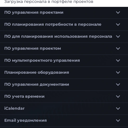
Загрузка персонала в портфеле проектов
ПО управления проектами
Программное обеспечение для планирования проектов
Программное обеспечение для планирования сроков для строительства и архитекторов
ПО планирования потребности в персонале
ПО для планирования использования персонала
Программное обеспечение для планирования использования персонала для оптимального планирования сотрудников
Программное обеспечение для планирования использования персонала для малых предприятий (KMU)
ПО управления проектом
ПО мультипроектного управления
Приоритетизация проектов в мультипроектном управлении
Планирование потребности в персонале в мультипроекте
Управление портфелем проектов по выбранным критериям
Программное обеспечение мультипроектного управления для гибкого управления проектами
Планирование оборудования
ПО управления документами
ПО учета времени
iCalendar
Email уведомления