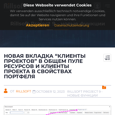
Diese Webseite verwendet Cookies
Wir verwenden ausschließlich technisch notwendige Cookies,
damit Sie auf der Website navigieren und ihre Funktionen und
Services nutzen können.
Rillsoft Project 9 - новые функции
Akzeptieren
Datenschutzerklärung
НОВАЯ ВКЛАДКА “КЛИЕНТЫ
ПРОЕКТОВ” В ОБЩЕМ ПУЛЕ
РЕСУРСОВ И КЛИЕНТЫ
ПРОЕКТА В СВОЙСТВАХ
ПОРТФЕЛЯ
ОТ
RILLSOFT
RILLSOFT PROJECT 9 -
OCTOBER 12, 2023
НОВЫЕ ФУНКЦИИ