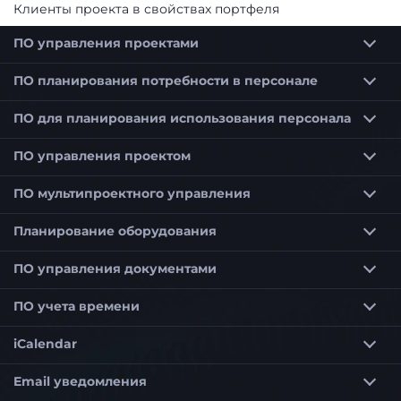
Клиенты проекта в свойствах портфеля
ПО управления проектами
Программное обеспечение для планирования проектов
Программное обеспечение для планирования сроков для строительства и архитекторов
ПО планирования потребности в персонале
ПО для планирования использования персонала
Программное обеспечение для планирования использования персонала для оптимального планирования сотрудников
Программное обеспечение для планирования использования персонала для малых предприятий (KMU)
ПО управления проектом
ПО мультипроектного управления
Приоритетизация проектов в мультипроектном управлении
Планирование потребности в персонале в мультипроекте
Управление портфелем проектов по выбранным критериям
Программное обеспечение мультипроектного управления для гибкого управления проектами
Планирование оборудования
ПО управления документами
ПО учета времени
iCalendar
Email уведомления