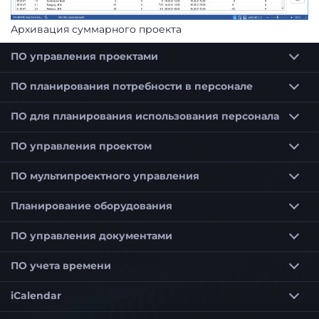
Архивация суммарного проекта
ПО управления проектами
Программное обеспечение для планирования проектов
Программное обеспечение для планирования сроков для строительства и архитекторов
ПО планирования потребности в персонале
ПО для планирования использования персонала
Программное обеспечение для планирования использования персонала для оптимального планирования сотрудников
Программное обеспечение для планирования использования персонала для малых предприятий (KMU)
ПО управления проектом
ПО мультипроектного управления
Приоритетизация проектов в мультипроектном управлении
Планирование потребности в персонале в мультипроекте
Управление портфелем проектов по выбранным критериям
Программное обеспечение мультипроектного управления для гибкого управления проектами
Планирование оборудования
ПО управления документами
ПО учета времени
iCalendar