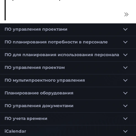
ПО управления проектами
Программное обеспечение для планирования проектов
Программное обеспечение для планирования сроков для строительства и архитекторов
ПО планирования потребности в персонале
ПО для планирования использования персонала
Программное обеспечение для планирования использования персонала для оптимального планирования сотрудников
Программное обеспечение для планирования использования персонала для малых предприятий (KMU)
ПО управления проектом
ПО мультипроектного управления
Приоритетизация проектов в мультипроектном управлении
Планирование потребности в персонале в мультипроекте
Управление портфелем проектов по выбранным критериям
Программное обеспечение мультипроектного управления для гибкого управления проектами
Планирование оборудования
ПО управления документами
ПО учета времени
iCalendar