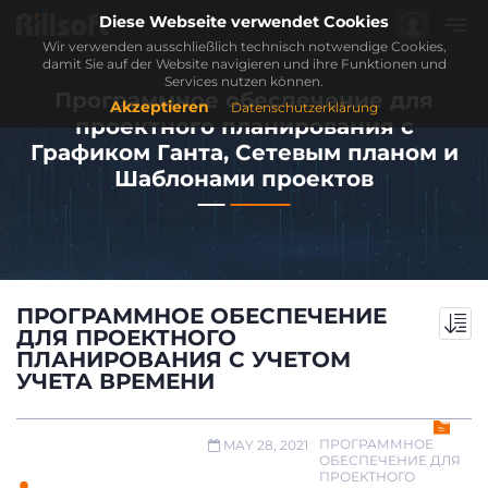
Diese Webseite verwendet Cookies
Wir verwenden ausschließlich technisch notwendige Cookies,
damit Sie auf der Website navigieren und ihre Funktionen und
Services nutzen können.
Программное обеспечение для
Akzeptieren
Datenschutzerklärung
проектного планирования с
Графиком Ганта, Сетевым планом и
Шаблонами проектов
ПРОГРАММНОЕ ОБЕСПЕЧЕНИЕ
ДЛЯ ПРОЕКТНОГО
ПЛАНИРОВАНИЯ С УЧЕТОМ
УЧЕТА ВРЕМЕНИ
ПРОГРАММНОЕ
MAY 28, 2021
ОБЕСПЕЧЕНИЕ ДЛЯ
ПРОЕКТНОГО