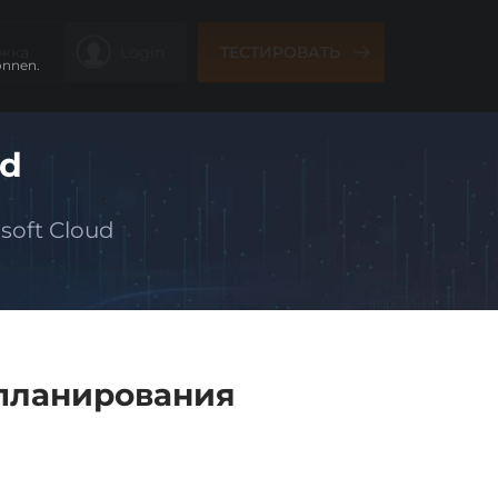
жка
Login
ТЕСТИРОВАТЬ
önnen.
ud
soft Cloud
планирования