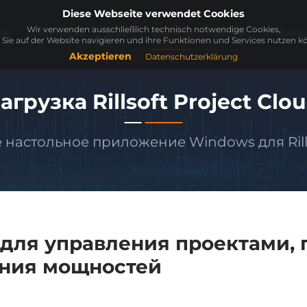
Diese Webseite verwendet Cookies
Wir verwenden ausschließlich technisch notwendige Cookies,
ия
Стоимость
Блог
Скачать
Видео
Поддер
 Sie auf der Website navigieren und ihre Funktionen und Services nutzen k
Akzeptieren
Datenschutzerklärung
агрузка Rillsoft Project Clo
 настольное приложение Windows для Rill
d для
управления проектами
,
ния мощностей