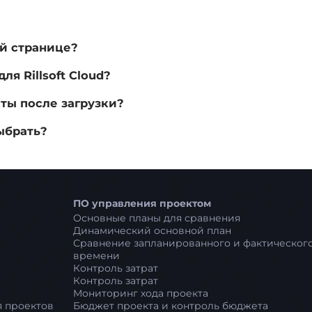
ой странице?
я Rillsoft Cloud?
ты после загрузки?
ыбрать?
ПО управления проектом
Основные планы для сравнения
Динамический основной план
Сравнение запланированного и фактическог
времени
Контроль затрат
Контроль затрат
Мониторинг хода проекта
 проектов
Бюджет проекта и контроль бюджета