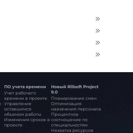
ПО учета времени
Новый Rillsoft Project
9.0
Учет рабочего
времени в проекте
Планирование смен
о
Управление
Оптимизация
оставшимся
назначения персонала
объемом работы
Процентное
Изменения сроков в
соотношение по
проекте
специальностям
Нехватка ресурсов