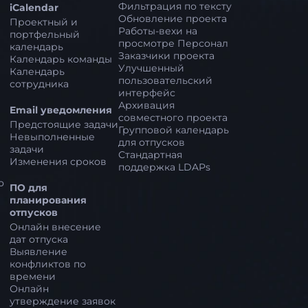
Фильтрация по тексту
iCalendar
Обновление проекта
Проектный и
Работы-вехи на
портфельный
просмотре Персонал
календарь
Заказчики проекта
Календарь команды
Улучшенный
Календарь
пользовательский
сотрудника
интерфейс
Архивация
Email уведомления
совместного проекта
Предстоящие задачи
Групповой календарь
Невыполненные
для отпусков
задачи
Стандартная
Изменения сроков
поддержка LDAPs
о
ПО для
планирования
отпусков
Онлайн внесение
дат отпуска
Выявление
конфликтов по
времени
Онлайн
утверждение заявок