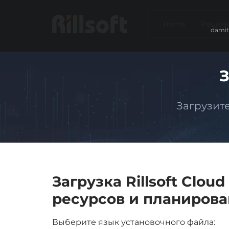
Home
Решен
damit
З
Загрузите
Загрузка Rillsoft Clou
ресурсов
и
планирова
Выберите язык установочного файла: