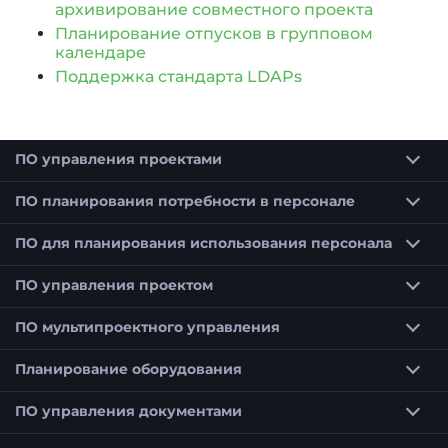
архивирование совместного проекта
Планирование отпусков в групповом
календаре
Поддержка стандарта LDAPs
ПО управления проектами
Программное обеспечение для планирования проектов
Программное обеспечение для планирования сроков для строительства и архитекторов
ПО планирования потребности в персонале
ПО для планирования использования персонала
Программное обеспечение для планирования использования персонала для оптимального планирования сотрудников
Программное обеспечение для планирования использования персонала для малых предприятий (KMU)
ПО управления проектом
ПО мультипроектного управления
Приоритетизация проектов в мультипроектном управлении
Планирование потребности в персонале в мультипроекте
Управление портфелем проектов по выбранным критериям
Программное обеспечение мультипроектного управления для гибкого управления проектами
Планирование оборудования
ПО управления документами