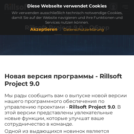
Diese Webseite verwendet Cookies
Wir verwenden ausschließlich technisch notwendige Cookies,
damit Sie auf der Website navigieren und ihre Funktionen und
Services nutzen können.
Rillsoft Project 9.0 - Обзор
Akzeptieren
Datenschutzerklärung
Новая версия программы -
Rillsoft
Project 9.0
Мы рады сообщить вам о выпуске новой версии
нашего программного обеспечения по
управлению проектами -
Rillsoft Project 9.0
. В
этой версии представлены увлекательные
новые функции, которые улучшат ваше
сотрудничество в команде.
Одной из выдающихся новинок является