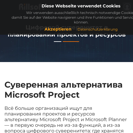
Diese Webseite verwendet Cookies
Wir verwenden ausschließlich technisch notwendige Cookie
damit Sie auf der Website navigieren und ihre Funktionen und Servi
können.
Цифровой суверенитет в
Akzeptieren
Datenschutzerklärung
планировании проектов и ресурсов
Суверенная альтернатива
Microsoft Project
Всё больше организаций ищут для
планирования проектов и ресурсов
альтернативу Microsoft Project и Microsoft Planner
— в первую очередь не из-за функций, а из-за
вопроса цифрового суверенитета: где хранятся