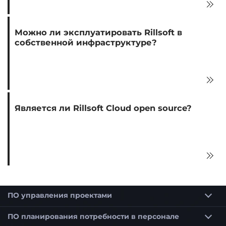
Можно ли эксплуатировать Rillsoft в
собственной инфраструктуре?
Является ли Rillsoft Cloud open source?
ПО управления проектами
Программное обеспечение для планирования проектов
Программное обеспечение для планирования сроков для строительства и архитекторов
ПО планирования потребности в персонале