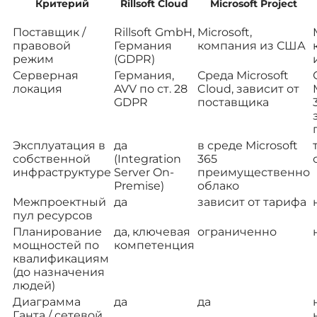
Критерий
Rillsoft Cloud
Microsoft Project
Поставщик /
Rillsoft GmbH,
Microsoft,
правовой
Германия
компания из США
режим
(GDPR)
Серверная
Германия,
Среда Microsoft
локация
AVV по ст. 28
Cloud, зависит от
GDPR
поставщика
Эксплуатация в
да
в среде Microsoft
собственной
(Integration
365
инфраструктуре
Server On-
преимущественно
Premise)
облако
Межпроектный
да
зависит от тарифа
пул ресурсов
Планирование
да, ключевая
ограниченно
мощностей по
компетенция
квалификациям
(до назначения
людей)
Диаграмма
да
да
Ганта / сетевой