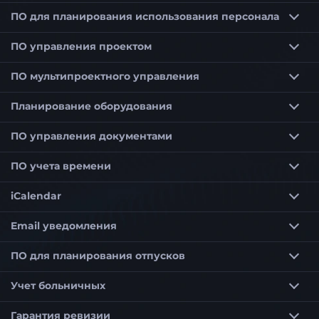
ПО для планирования использования персонала
Программное обеспечение для планирования использования персонала для оптимального планирования сотрудников
Программное обеспечение для планирования использования персонала для малых предприятий (KMU)
ПО управления проектом
ПО мультипроектного управления
Приоритетизация проектов в мультипроектном управлении
Планирование потребности в персонале в мультипроекте
Управление портфелем проектов по выбранным критериям
Программное обеспечение мультипроектного управления для гибкого управления проектами
Планирование оборудования
ПО управления документами
ПО учета времени
iCalendar
Email уведомления
ПО для планирования отпусков
Учет больничных
Гарантия ревизии